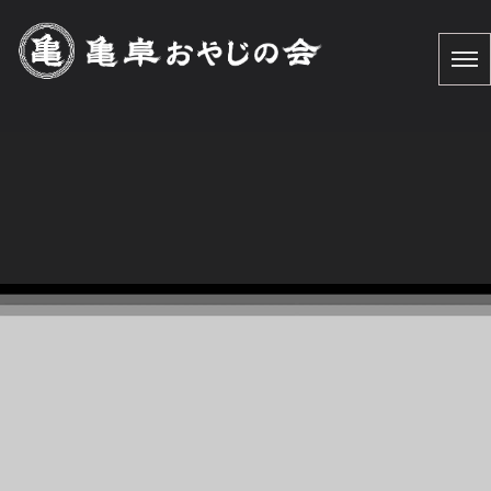
コミュニティ・スクール
HOME
|
お知らせ
|
template.list
[%article_list_start%] [%article_list_size:12%]
[!% if (image.url!="") { %]
[!% } %]
[%new:New%] [%article_date_notime_dot%]