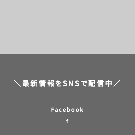
[%title%]
[%category%]
[%navi-pagenation%]
＼最新情報をSNSで配信中／
Facebook