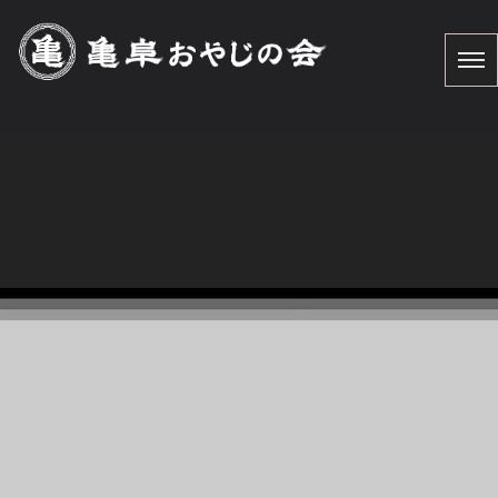
ライトアップ
HOME
|
お知らせ
|
template.list
[%article_list_start%] [%article_list_size:12%]
[!% if (image.url!="") { %]
[!% } %]
[%new:New%] [%article_date_notime_dot%]