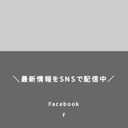
[%title%]
[%category%]
[%navi-pagenation%]
＼最新情報をSNSで配信中／
Facebook