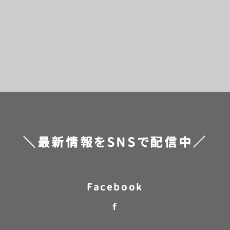
[%title%]
[%category%]
[%navi-pagenation%]
＼最新情報をSNSで配信中／
Facebook