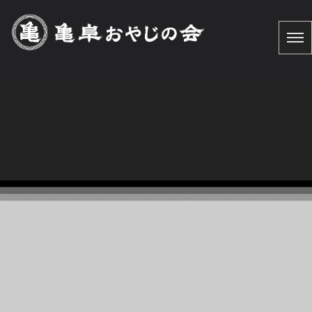
学びの場所
HOME
|
お知らせ
|
template.list
[%article_list_start%] [%article_list_size:12%]
[!% if (image.url!="") { %]
[!% } %]
[%new:New%] [%article_date_notime_dot%]