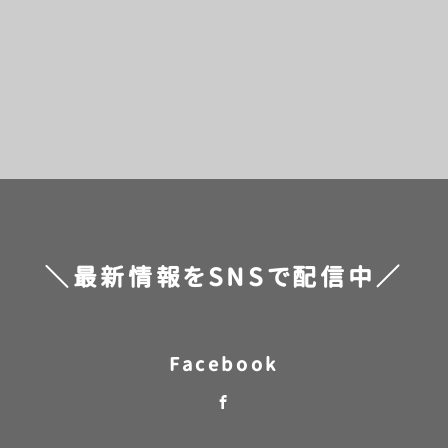
[%title%]
[%category%]
[%navi-pagenation%]
＼最新情報をSNSで配信中／
Facebook