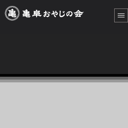
忍銀
HOME
|
お知らせ
|
template.list
[%article_list_start%] [%article_list_size:12%]
[!% if (image.url!="") { %]
[!% } %]
[%new:New%] [%article_date_notime_dot%]