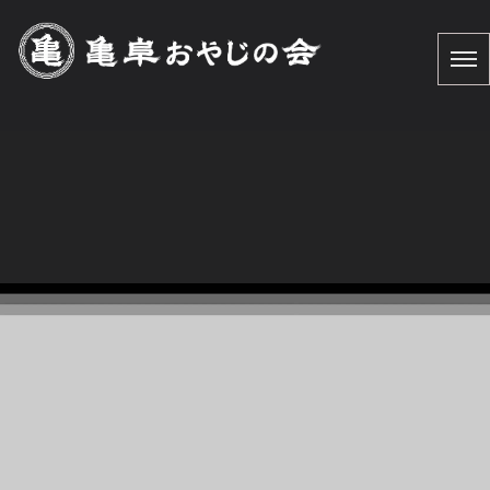
[%title%]
HOME
|
お知らせ
|
template.detail
[%list_start%]