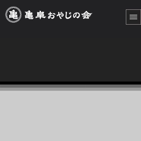
[%title%]
HOME
|
お知らせ
|
template.detail
[%list_start%]